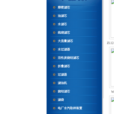
熔喷滤芯
油滤芯
水滤芯
线绕滤芯
大流量滤芯
ZL1
水过滤器
活性炭烧结滤芯
折叠滤芯
过滤器
滤油机
烧结滤芯
W
滤袋
电厂水汽取样装置