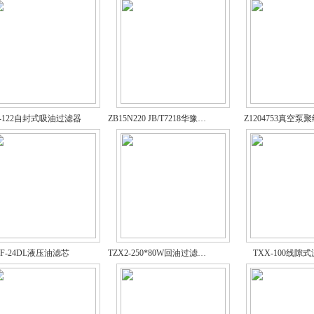
2-122自封式吸油过滤器
ZB15N220 JB/T7218华豫液压油滤芯
Z1204753真空泵
F-24DL液压油滤芯
TZX2-250*80W回油过滤器滤芯
TXX-100线隙