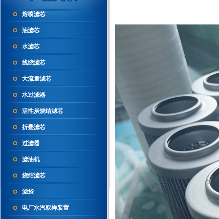
熔喷滤芯
油滤芯
水滤芯
线绕滤芯
大流量滤芯
水过滤器
活性炭烧结滤芯
折叠滤芯
过滤器
滤油机
烧结滤芯
滤袋
电厂水汽取样装置